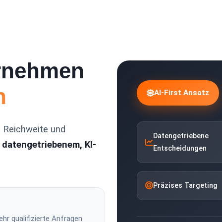
ernehmen
n
AI-First Ansatz
, Reichweite und
Datengetriebene
n
datengetriebenem, KI-
Entscheidungen
Präzises Targeting
hr qualifizierte Anfragen