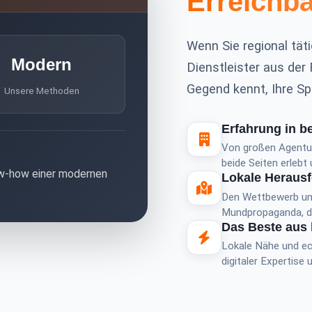
Erreichba
Wenn Sie regional tät
Modern
Dienstleister aus der
Gegend kennt, Ihre Spr
Unsere Methoden
Erfahrung in b
Von großen Agentur
beide Seiten erlebt
ow-how einer modernen
Lokale Heraus
Den Wettbewerb um
Mundpropaganda, die
Das Beste aus 
Lokale Nähe und ec
digitaler Expertise